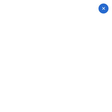
✕
✕
网
小说更新
联系我们
登录平台
异分析
皇冠体育官网
专业 · 信赖 · 安全
立即注册